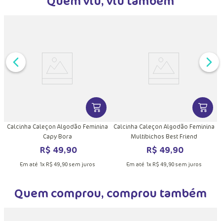
Quem viu, viu também
DUTO
MAIS INFORMAÇÕES DO PRODUTO
VER MAIS INFORMAÇÕES DO PRODU
VER MA
Calcinha Caleçon Algodão Feminina
Calcinha Caleçon Algodão Feminina
Capy Bora
Multibichos Best Friend
R$
49
,
90
R$
49
,
90
Em até
1
x
R$
49
,
90
sem juros
Em até
1
x
R$
49
,
90
sem juros
Quem comprou, comprou também