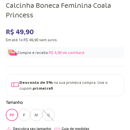
Calcinha Boneca Feminina Coala
Princess
R$
49
,
90
Em até
1
x
R$
49
,
90
sem juros
Compre e receba
R$ 4,99
de cashback
Desconto de 5%
na sua primeira compra. Use o
cupom
primeira5
Tamanho
PP
P
M
G