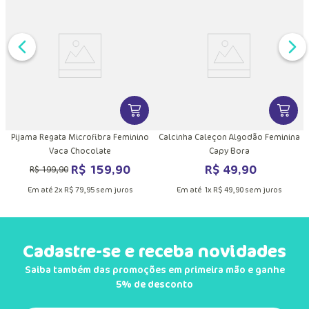
DUTO
MAIS INFORMAÇÕES DO PRODUTO
VER MAIS INFORMAÇÕES DO PRODU
VER MA
a
Pijama Regata Microfibra Feminino
Calcinha Caleçon Algodão Feminina
Vaca Chocolate
Capy Bora
R$
159
,
90
R$
49
,
90
R$
199
,
90
Em até
2
x
R$
79
,
95
sem juros
Em até
1
x
R$
49
,
90
sem juros
Cadastre-se e receba novidades
Saiba também das promoções em primeira mão e ganhe
5% de desconto