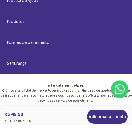
+
Precisa de Ajuda
Nossas Lojas
Dúvidas Frequentes
+
Produtos
Meias do Bem
Cashback Puket
Acessórios
+
Formas de pagamento
Happy Friday 2026
Como comprar
Lingeries
+
Segurança
Seja um Franqueado
Frete e entregas
Meias
Retire na loja
Não caia em golpes
Pagamento
O único site oficial da marca Puket é puket.com.br. Em caso de qualquer suspeita
Moda Praia
de fraude, entre em contato através dos nossos canais oficiais nas redes sociais ou
Cupom de desconto
pelo nosso serviço de atendimento.
Trocas e Devoluções
Pijamas
R$ 49,90
2025 Puket - Todos os Direitos Reservados.
Adicionar a sacola
Blog
Rod. Fernão Dias, S/N, KM 937, CD 200 - Extrema - MG, 37640-000
ou
1
x de
R$ 49,90
Política de Privacidade
CNPJ: 58.500.398/0009-62
Personalize