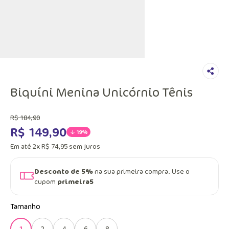
Biquíni Menina Unicórnio Tênis
R$
184
,
90
R$
149
,
90
19%
Em até
2
x
R$
74
,
95
sem juros
Desconto de 5%
na sua primeira compra. Use o
cupom
primeira5
Tamanho
1
2
4
6
8