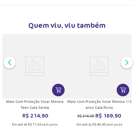
Trocas e Devoluções
Quem viu, viu também
C
DUTO
MAIS INFORMAÇÕES DO PRODUTO
VER MAIS INFORMAÇÕES DO PRODU
VER MA
r
Maio Com Proteção Solar Menina
Maio Com Proteção Solar Menina 1/2
Teen Gata Sereia
anos Gata Picnic
R$
214
,
90
R$
169
,
90
R$
214
,
90