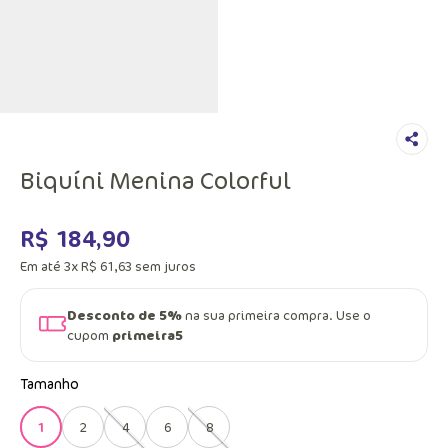
Biquíni Menina Colorful
R$
184
,
90
Em até
3
x
R$
61
,
63
sem juros
Desconto de 5%
na sua primeira compra. Use o
cupom
primeira5
Tamanho
1
2
4
6
8