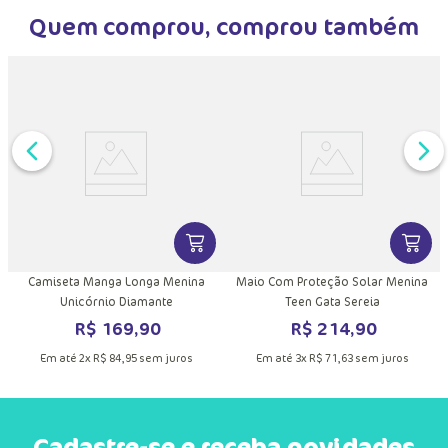
Em até
3
x
R$
71
,
63
sem juros
Em até
2
x
R$
84
,
95
sem juros
Quem comprou, comprou também
DUTO
MAIS INFORMAÇÕES DO PRODUTO
VER MAIS INFORMAÇÕES DO PRODU
VER MA
Camiseta Manga Longa Menina
Maio Com Proteção Solar Menina
Unicórnio Diamante
Teen Gata Sereia
R$
169
,
90
R$
214
,
90
Em até
2
x
R$
84
,
95
sem juros
Em até
3
x
R$
71
,
63
sem juros