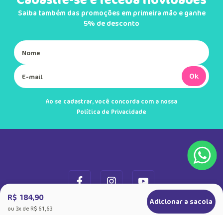
Cadastre-se e receba novidades
Saiba também das promoções em primeira mão e ganhe
5% de desconto
Ok
Ao se cadastrar, você concorda com a nossa
Política de Privacidade
R$ 184,90
Adicionar a sacola
ou
3
x de
R$ 61,63