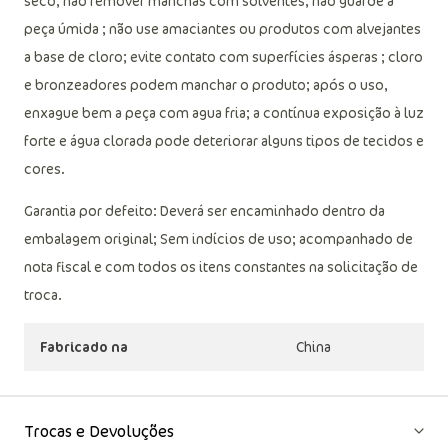
secar em tambor; secagem em varal; não passar; não limpar a
seco, não remover manchas com solventes; não guarde a
peça úmida ; não use amaciantes ou produtos com alvejantes
a base de cloro; evite contato com superfícies ásperas ; cloro
e bronzeadores podem manchar o produto; após o uso,
enxague bem a peça com agua fria; a contínua exposição à luz
forte e água clorada pode deteriorar alguns tipos de tecidos e
cores.
Garantia por defeito: Deverá ser encaminhado dentro da
embalagem original; Sem indícios de uso; acompanhado de
nota fiscal e com todos os itens constantes na solicitação de
troca.
Fabricado na
China