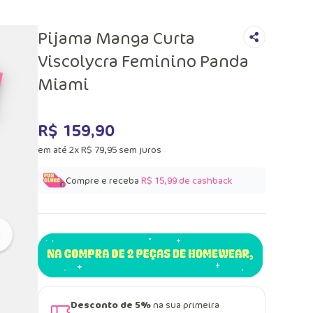
Pijama Manga Curta
Viscolycra Feminino Panda
Miami
R$
159
,
90
em até
2
x
R$
79
,
95
sem juros
Compre e receba
R$ 15,99
de cashback
Desconto de 5%
na sua primeira