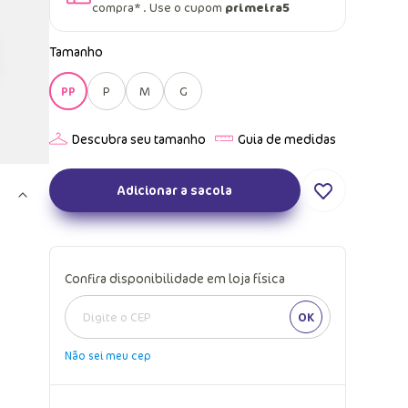
compra* . Use o cupom
primeira5
Tamanho
PP
P
M
G
Adicionar a sacola
Confira disponibilidade em loja física
OK
Não sei meu cep