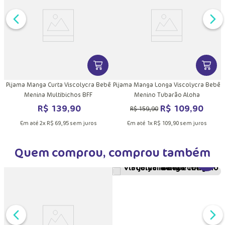
P
DUTO
MAIS INFORMAÇÕES DO PRODUTO
VER MAIS INFORMAÇÕES DO PRODU
VER MA
Pijama Manga Curta Viscolycra Bebê
Pijama Manga Longa Viscolycra Bebê
Menina Multibichos BFF
Menino Tubarão Aloha
R$
139
,
90
R$
109
,
90
R$
159
,
90
Em até
2
x
R$
69
,
95
sem juros
Em até
1
x
R$
109
,
90
sem juros
Quem comprou, comprou também
VER MA