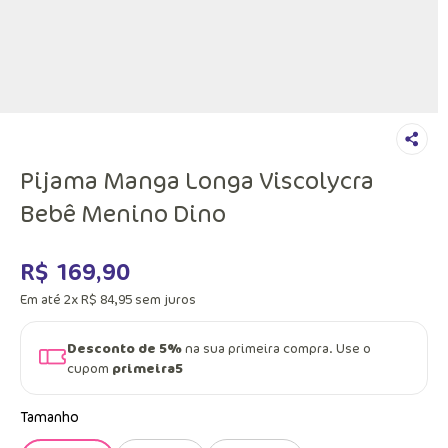
Pijama Manga Longa Viscolycra
Bebê Menino Dino
R$
169
,
90
Em até
2
x
R$
84
,
95
sem juros
Desconto de 5%
na sua primeira compra. Use o
cupom
primeira5
Tamanho