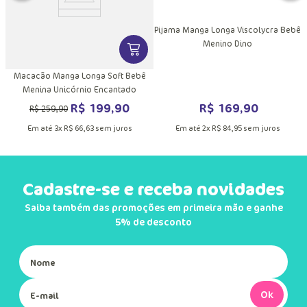
Pijama Manga Longa Viscolycra Bebê
Menino Dino
DUTO
MAIS INFORMAÇÕES DO PRODUTO
VER MAIS INFORMAÇÕES DO PRODU
Macacão Manga Longa Soft Bebê
Menina Unicórnio Encantado
R$
169
,
90
R$
199
,
90
R$
259
,
90
Em até
2
x
R$
84
,
95
sem juros
Em até
3
x
R$
66
,
63
sem juros
Cadastre-se e receba novidades
Saiba também das promoções em primeira mão e ganhe
5% de desconto
Ok