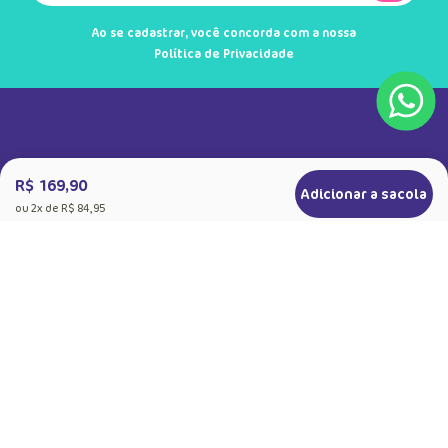
Ao se cadastrar, você concorda com a nossa
Política de Privacidade
R$ 169,90
Adicionar a sacola
ou
2
x de
R$ 84,95
+
Sobre a Puket
Quem somos
+
Precisa de Ajuda
Nossas Lojas
Dúvidas Frequentes
+
Produtos