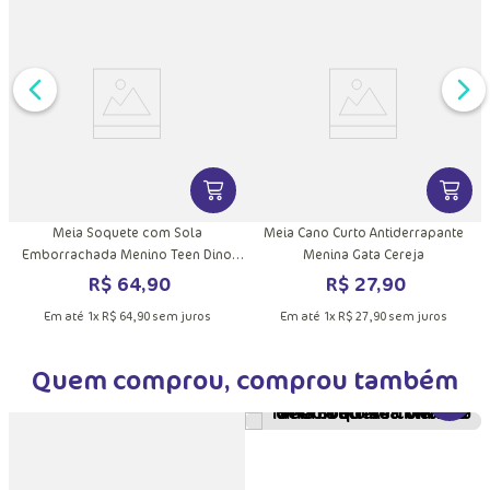
DUTO
MAIS INFORMAÇÕES DO PRODUTO
VER MAIS INFORMAÇÕES DO PRODU
VER MA
Meia Soquete com Sola
Meia Cano Curto Antiderrapante
Emborrachada Menino Teen Dino
Menina Gata Cereja
Astronauta
R$
64
,
90
R$
27
,
90
Em até
1
x
R$
64
,
90
sem juros
Em até
1
x
R$
27
,
90
sem juros
Quem comprou, comprou também
VER MA