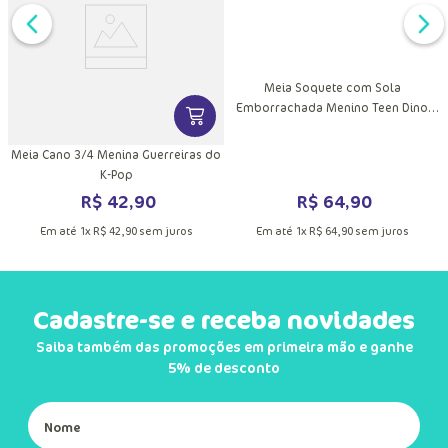
Meia Soquete com Sola
Emborrachada Menino Teen Dino
DUTO
MAIS INFORMAÇÕES DO PRODUTO
VER MAIS INFORMAÇÕES DO PRODU
Astronauta
m
Meia Cano 3/4 Menina Guerreiras do
K-Pop
R$
64
,
90
R$
42
,
90
Em até
1
x
R$
64
,
90
sem juros
Em até
1
x
R$
42
,
90
sem juros
Cadastre-se e receba novidades
Saiba também das promoções em primeira mão e ganhe
5% de desconto