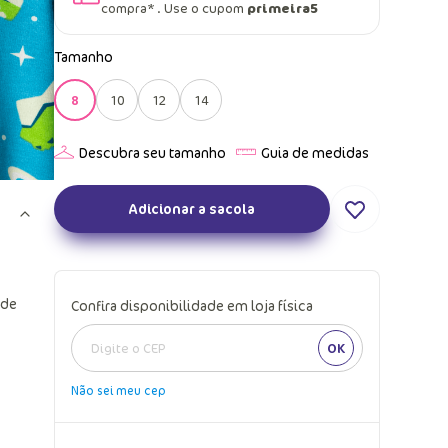
compra* . Use o cupom
primeira5
Tamanho
8
10
12
14
Adicionar a sacola
 de
Confira disponibilidade em loja física
OK
Não sei meu cep