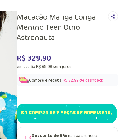
Macacão Manga Longa
Menino Teen Dino
Astronauta
R$
329
,
90
em até
5
x
R$
65
,
98
sem juros
Compre e receba
R$ 32,99
de cashback
Desconto de 5%
na sua primeira