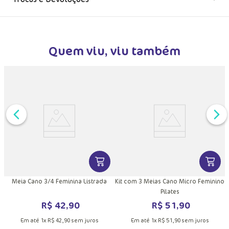
Quem viu, viu também
DUTO
MAIS INFORMAÇÕES DO PRODUTO
VER MAIS INFORMAÇÕES DO PRODU
VER MA
sa
Meia Cano 3/4 Feminina Listrada
Kit com 3 Meias Cano Micro Feminino
Pilates
R$
42
,
90
R$
51
,
90
Em até
1
x
R$
42
,
90
sem juros
Em até
1
x
R$
51
,
90
sem juros