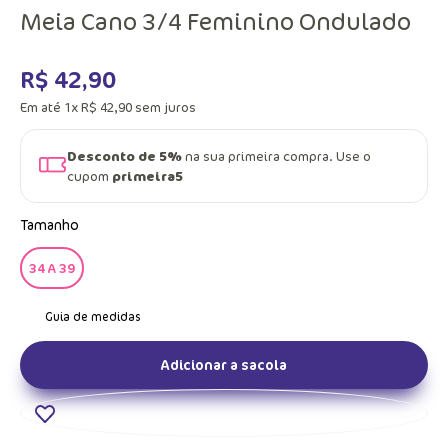
Meia Cano 3/4 Feminino Ondulado
R$
42
,
90
Em até
1
x
R$
42
,
90
sem juros
Desconto de 5%
na sua primeira compra. Use o
cupom
primeira5
Tamanho
34 A 39
Adicionar a sacola