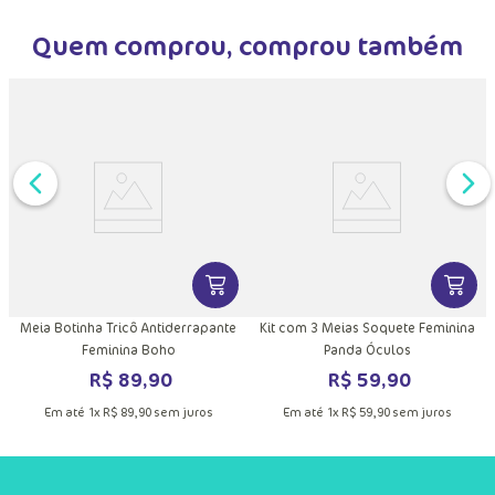
Quem comprou, comprou também
DUTO
MAIS INFORMAÇÕES DO PRODUTO
VER MAIS INFORMAÇÕES DO PRODU
VER MA
Meia Botinha Tricô Antiderrapante
Kit com 3 Meias Soquete Feminina
Feminina Boho
Panda Óculos
R$
89
,
90
R$
59
,
90
Em até
1
x
R$
89
,
90
sem juros
Em até
1
x
R$
59
,
90
sem juros