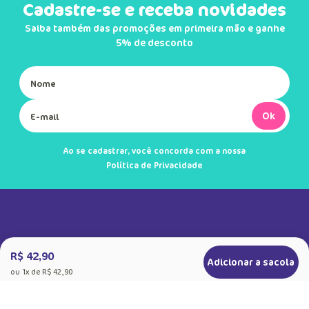
Cadastre-se e receba novidades
Saiba também das promoções em primeira mão e ganhe
5% de desconto
Ok
Ao se cadastrar, você concorda com a nossa
Política de Privacidade
R$ 42,90
Adicionar a sacola
ou
1
x de
R$ 42,90