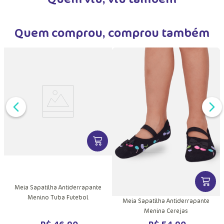
Quem comprou, comprou também
DUTO
MAIS INFORMAÇÕES DO PRODUTO
VER MAIS INFORMAÇÕES DO PRODU
VER MA
c
Meia Sapatilha Antiderrapante
Menino Tuba Futebol
Meia Sapatilha Antiderrapante
Menina Cerejas