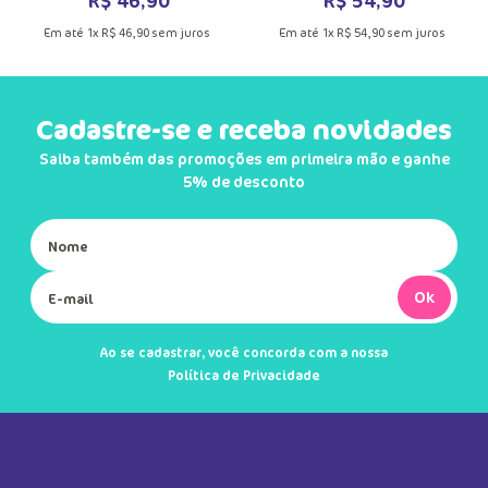
R$
46
,
90
R$
54
,
90
Em até
1
x
R$
46
,
90
sem juros
Em até
1
x
R$
54
,
90
sem juros
Cadastre-se e receba novidades
Saiba também das promoções em primeira mão e ganhe
5% de desconto
Ok
Ao se cadastrar, você concorda com a nossa
Política de Privacidade