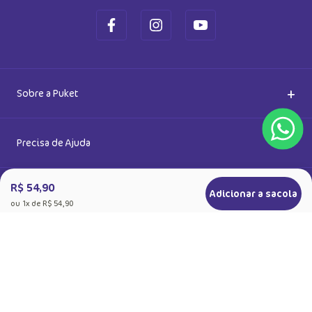
+
Sobre a Puket
Quem somos
+
Precisa de Ajuda
Nossas Lojas
R$ 54,90
Dúvidas Frequentes
+
Produtos
Adicionar a sacola
ou
1
x de
R$ 54,90
Meias do Bem
Cashback Puket
Acessórios
+
Formas de pagamento
Happy Friday 2026
Como comprar
Lingeries
+
Segurança
Seja um Franqueado
Frete e entregas