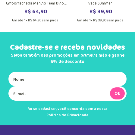
Meia Soquete com Sola
Meia Soquete Transparente Menina
Emborrachada Menino Teen Dino
Vaca Summer
Astronauta
R$
64
,
90
R$
39
,
90
Em até
1
x
R$
64
,
90
sem juros
Em até
1
x
R$
39
,
90
sem juros
Cadastre-se e receba novidades
Saiba também das promoções em primeira mão e ganhe
5% de desconto
Ok
Ao se cadastrar, você concorda com a nossa
Política de Privacidade