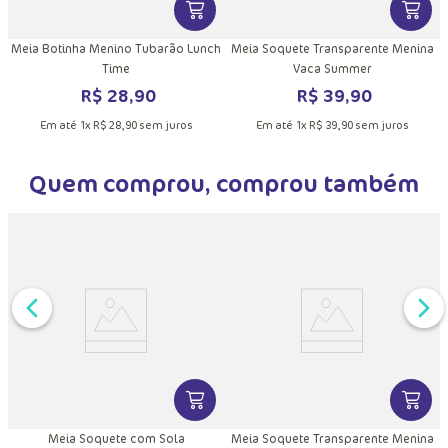
DUTO
MAIS INFORMAÇÕES DO PRODUTO
VER MAIS INFORMAÇÕES DO PRODU
VER MA
Meia Botinha Menino Tubarão Lunch
Meia Soquete Transparente Menina
Time
Vaca Summer
R$
28
,
90
R$
39
,
90
Em até
1
x
R$
28
,
90
sem juros
Em até
1
x
R$
39
,
90
sem juros
Quem comprou, comprou também
DUTO
MAIS INFORMAÇÕES DO PRODUTO
VER MAIS INFORMAÇÕES DO PRODU
VER MA