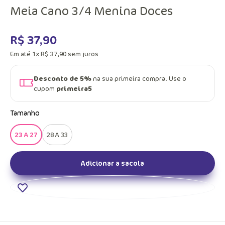
Meia Cano 3/4 Menina Doces
R$
37
,
90
Em até
1
x
R$
37
,
90
sem juros
Desconto de 5%
na sua primeira compra. Use o
cupom
primeira5
Tamanho
23 A 27
28 A 33
Adicionar a sacola