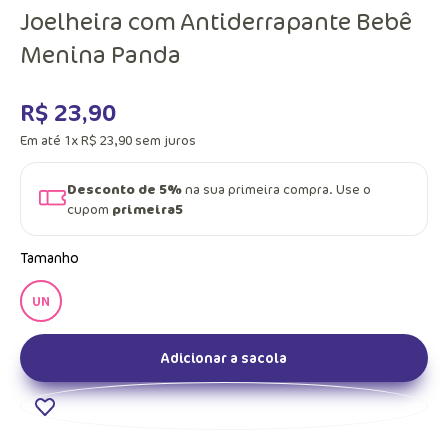
Joelheira com Antiderrapante Bebê
Menina Panda
R$
23
,
90
Em até
1
x
R$
23
,
90
sem juros
Desconto de 5%
na sua primeira compra. Use o
cupom
primeira5
Tamanho
UN
Adicionar a sacola