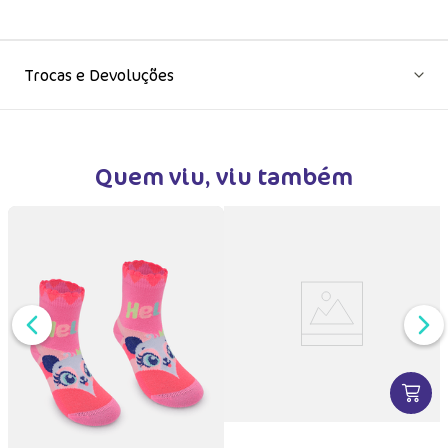
Trocas e Devoluções
Quem viu, viu também
DUTO
MAIS INFORMAÇÕES DO PRODUTO
VER MA