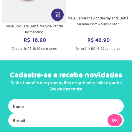
VER MAIS INFORMAÇÕES DO PRODU
ê
Meia Sapatilha Antiderrapante Bebê
Menina com Aplique Flor
Meia Soquete Bebê Menina Panda
Romântico
R$
46
,
90
R$
18
,
90
Em até
1
x
R$
46
,
90
sem juros
Em até
1
x
R$
18
,
90
sem juros
Cadastre-se e receba novidades
Saiba também das promoções em primeira mão e ganhe
5% de desconto
Ok