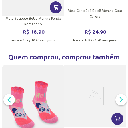
VER MAIS INFORMAÇÕES DO PRODU
Meia Cano 3/4 Bebê Menina Gata
Cereja
Meia Soquete Bebê Menina Panda
Romântico
R$
24
,
90
R$
18
,
90
Em até
1
x
R$
24
,
90
sem juros
Em até
1
x
R$
18
,
90
sem juros
Quem comprou, comprou também
DUTO
MAIS INFORMAÇÕES DO PRODUTO
VER MA