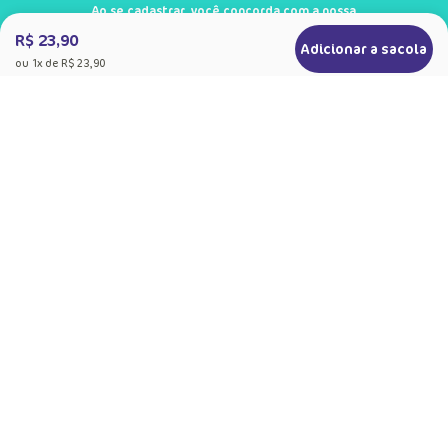
Ao se cadastrar, você concorda com a nossa
Política de Privacidade
R$ 23,90
Adicionar a sacola
ou
1
x de
R$ 23,90
+
Sobre a Puket
Quem somos
+
Precisa de Ajuda
Nossas Lojas
Dúvidas Frequentes
+
Produtos