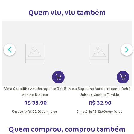
Quem viu, viu também
DUTO
MAIS INFORMAÇÕES DO PRODUTO
VER MAIS INFORMAÇÕES DO PRODU
VER MA
Meia Sapatilha Antiderrapante Bebê
Meia Sapatilha Antiderrapante Bebê
Menino Dinocar
Unissex Coelho Família
R$
38
,
90
R$
32
,
90
Em até
1
x
R$
38
,
90
sem juros
Em até
1
x
R$
32
,
90
sem juros
Quem comprou, comprou também