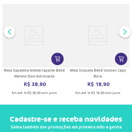
DUTO
MAIS INFORMAÇÕES DO PRODUTO
VER MAIS INFORMAÇÕES DO PRODU
VER MA
Meia Sapatilha Antiderrapante Bebê
Meia Soquete Bebê Unissex Capy
Menino Dino Astronauta
Bora
R$
38
,
90
R$
18
,
90
Em até
1
x
R$
38
,
90
sem juros
Em até
1
x
R$
18
,
90
sem juros
Cadastre-se e receba novidades
Saiba também das promoções em primeira mão e ganhe