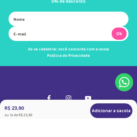
5% de desconto
Ok
Ao se cadastrar, você concorda com a nossa
Política de Privacidade
R$ 23,90
Adicionar a sacola
ou
1
x de
R$ 23,90
+
Sobre a Puket