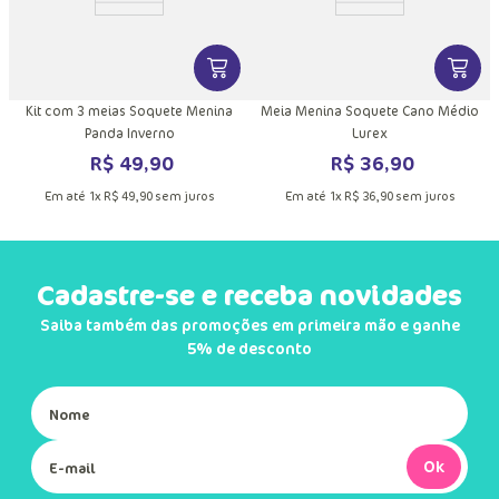
DUTO
MAIS INFORMAÇÕES DO PRODUTO
VER MAIS INFORMAÇÕES DO PRODU
VER MA
x
Kit com 3 meias Soquete Menina
Meia Menina Soquete Cano Médio
Panda Inverno
Lurex
R$
49
,
90
R$
36
,
90
Em até
1
x
R$
49
,
90
sem juros
Em até
1
x
R$
36
,
90
sem juros
Cadastre-se e receba novidades
Saiba também das promoções em primeira mão e ganhe
5% de desconto