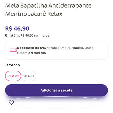
Meia Sapatilha Antiderrapante
Menino Jacaré Relax
R$
46
,
90
Em até
1
x
R$
46
,
90
sem juros
Desconto de 5%
na sua primeira compra. Use o
cupom
primeira5
Tamanho
23 A 27
28 A 33
Adicionar a sacola