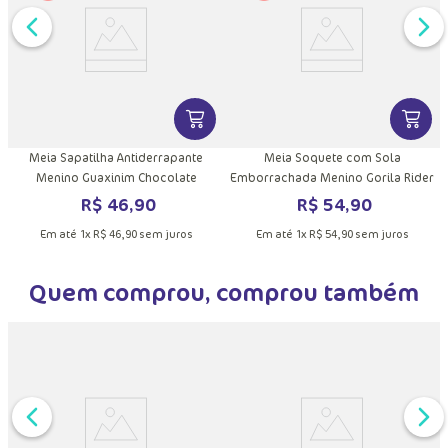
DUTO
MAIS INFORMAÇÕES DO PRODUTO
VER MAIS INFORMAÇÕES DO PRODU
VER MA
Meia Sapatilha Antiderrapante
Meia Soquete com Sola
Menino Guaxinim Chocolate
Emborrachada Menino Gorila Rider
R$
46
,
90
R$
54
,
90
Em até
1
x
R$
46
,
90
sem juros
Em até
1
x
R$
54
,
90
sem juros
Quem comprou, comprou também