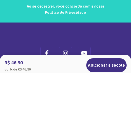
Ok
Ao se cadastrar, você concorda com a nossa
Política de Privacidade
R$ 46,90
Adicionar a sacola
ou
1
x de
R$ 46,90
+
Sobre a Puket
Quem somos
+
Precisa de Ajuda
Nossas Lojas