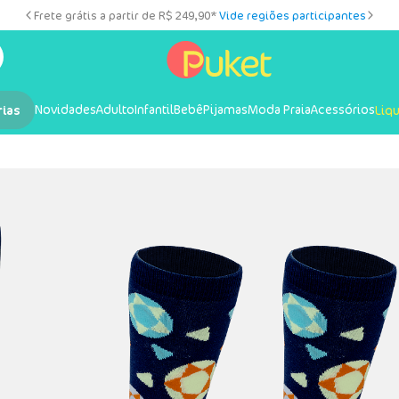
Frete grátis a partir de R$ 249,90*
Vide regiões participantes
Novidades
Adulto
Infantil
Bebê
Pijamas
Moda Praia
Acessórios
rias
Liq