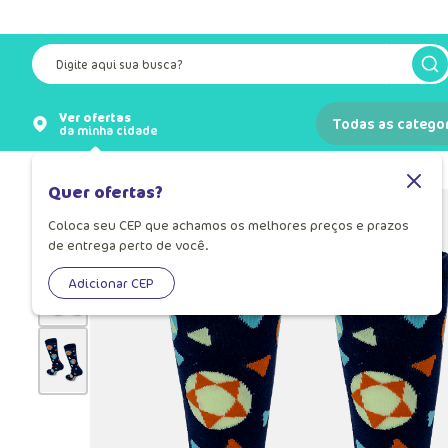
Digite aqui sua busca?
Ver ofertas
Todas as catego
da minha cidade
Meias
Meia Infantil
Quer ofertas?
Coloca seu CEP que achamos os melhores preços e prazos
de entrega perto de você.
Adicionar CEP