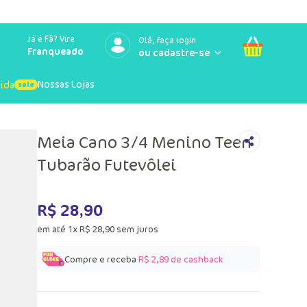
Já é Fã? Vire
Olá, faça login
Franqueado
Nossas Lojas
uida
Meia Cano 3/4 Menino Teen
Tubarão Futevôlei
R$
28
,
90
em até
1
x
R$
28
,
90
sem juros
Compre e receba
R$ 2,89
de cashback