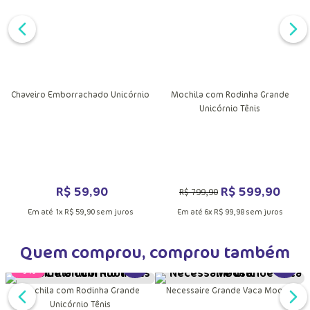
MAIS INFORMAÇÕES DO PRODUTO
VER MAIS INFORMAÇÕES DO PRODU
VER MA
DUTO
Chaveiro Emborrachado Unicórnio
Mochila com Rodinha Grande
Unicórnio Tênis
R$
59
,
90
R$
599
,
90
R$
799
,
90
Em até
1
x
R$
59
,
90
sem juros
Em até
6
x
R$
99
,
98
sem juros
Quem comprou, comprou também