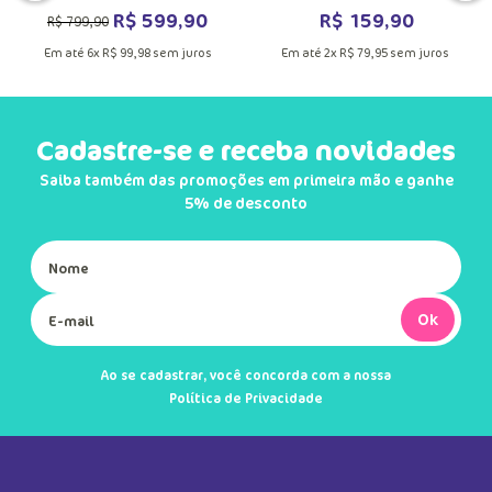
DUTO
MAIS INFORMAÇÕES DO PRODUTO
VER MAIS INFORMAÇÕES DO PRODU
VER MA
Mochila com Rodinha Grande
Necessaire Grande Vaca Moosic
Unicórnio Tênis
R$
599
,
90
R$
159
,
90
R$
799
,
90
Em até
6
x
R$
99
,
98
sem juros
Em até
2
x
R$
79
,
95
sem juros
Cadastre-se e receba novidades
Saiba também das promoções em primeira mão e ganhe
5% de desconto