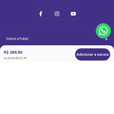
Ok
Ao se cadastrar, você concorda com a nossa
Política de Privacidade
R$ 269,90
Adicionar a sacola
ou
4
x de
R$ 67,47
+
Sobre a Puket
Quem somos
+
Precisa de Ajuda