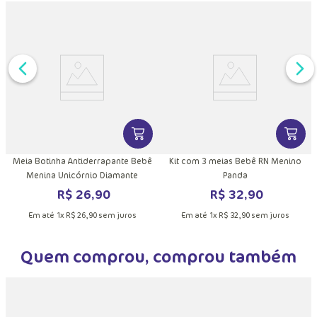
MAIS INFORMAÇÕES DO PRODUTO
VER MAIS INFORMAÇÕES DO PRODU
VER MA
Meia Botinha Antiderrapante Bebê
Kit com 3 meias Bebê RN Menino
Menina Unicórnio Diamante
Panda
R$
26
,
90
R$
32
,
90
Em até
1
x
R$
26
,
90
sem juros
Em até
1
x
R$
32
,
90
sem juros
Quem comprou, comprou também