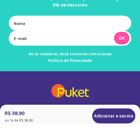
5% de desconto
Ok
Ao se cadastrar, você concorda com a nossa
Política de Privacidade
R$ 38,90
Adicionar a sacola
ou
1
x de
R$ 38,90