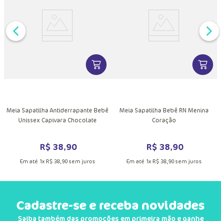
DUTO
VER MAIS INFORMAÇÕES DO PRODU
VER MA
MAIS INFORMAÇÕES DO PRODUTO
Meia Sapatilha Antiderrapante Bebê
Meia Sapatilha Bebê RN Menina
Unissex Capivara Chocolate
Coração
R$
38
,
90
R$
38
,
90
Em até
1
x
R$
38
,
90
sem juros
Em até
1
x
R$
38
,
90
sem juros
Cadastre-se e receba novidades
Saiba também das promoções em primeira mão e ganhe