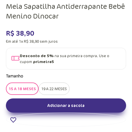
Meia Sapatilha Antiderrapante Bebê
Menino Dinocar
R$
38
,
90
Em até
1
x
R$
38
,
90
sem juros
Desconto de 5%
na sua primeira compra. Use o
cupom
primeira5
Tamanho
15 A 18 MESES
19 A 22 MESES
Adicionar a sacola