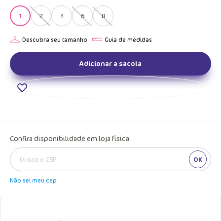
1
2
4
6
8
Adicionar a sacola
Confira disponibilidade em loja física
OK
Não sei meu cep