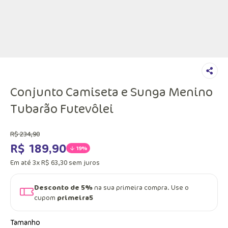
Conjunto Camiseta e Sunga Menino
Tubarão Futevôlei
R$
234
,
90
R$
189
,
90
19%
Em até
3
x
R$
63
,
30
sem juros
Desconto de 5%
na sua primeira compra. Use o
cupom
primeira5
Tamanho