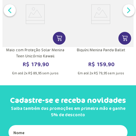
DUTO
MAIS INFORMAÇÕES DO PRODUTO
VER MAIS INFORMAÇÕES DO PRODU
VER MA
r
Maio com Proteção Solar Menina
Biquíni Menina Panda Ballet
Teen Unicórnio Kawaii
R$
179
,
90
R$
159
,
90
Em até
2
x
R$
89
,
95
sem juros
Em até
2
x
R$
79
,
95
sem juros
Cadastre-se e receba novidades
Saiba também das promoções em primeira mão e ganhe
5% de desconto