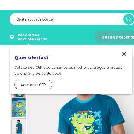
Digite aqui sua busca?
Ver ofertas
Todas as catego
da minha cidade
Pijamas
Pijama para Homem
Quer ofertas?
Coloca seu CEP que achamos os melhores preços e prazos
de entrega perto de você.
Adicionar CEP