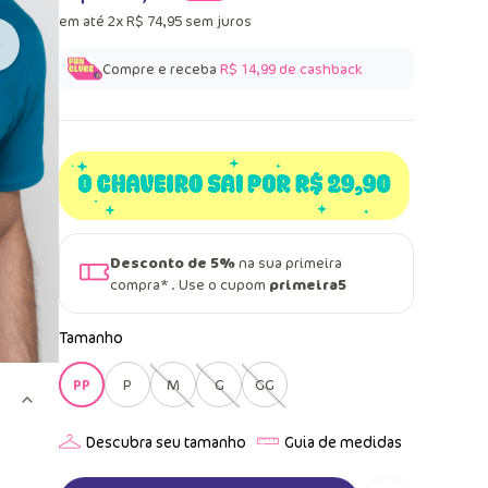
em até
2
x
R$
74
,
95
sem juros
Compre e receba
R$ 14,99
de cashback
Desconto de 5%
na sua primeira
compra* . Use o cupom
primeira5
Tamanho
PP
P
M
G
GG