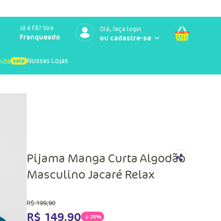
Já é Fã? Vire
Olá, faça login
Franqueado
Nossas Lojas
uida
Pijama Manga Curta Algodão
Masculino Jacaré Relax
R$
199
,
90
R$
149
,
90
25%