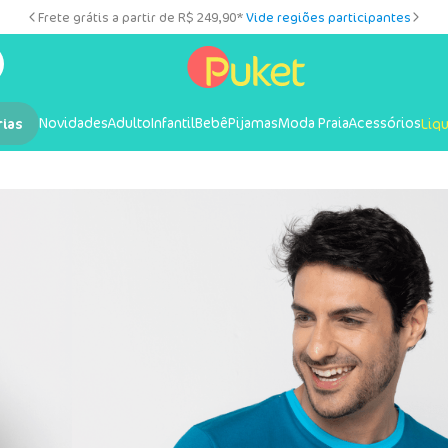
Frete grátis a partir de R$ 249,90*
Vide regiões participantes
Novidades
Adulto
Infantil
Bebê
Pijamas
Moda Praia
Acessórios
rias
Liq