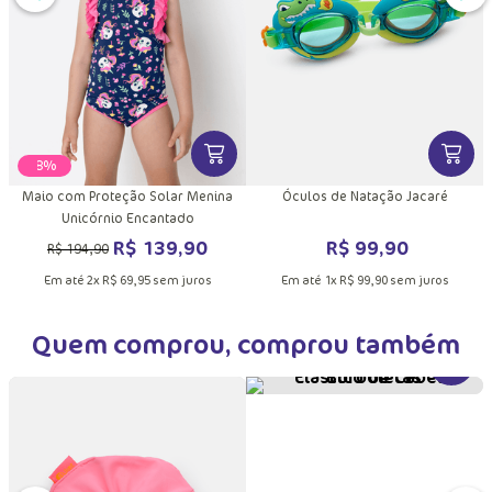
DUTO
MAIS INFORMAÇÕES DO PRODUTO
VER MAIS INFORMAÇÕES DO PRODU
VER MA
-
28%
Maio com Proteção Solar Menina
Óculos de Natação Jacaré
Unicórnio Encantado
R$
139
,
90
R$
99
,
90
R$
194
,
90
Em até
2
x
R$
69
,
95
sem juros
Em até
1
x
R$
99
,
90
sem juros
Quem comprou, comprou também