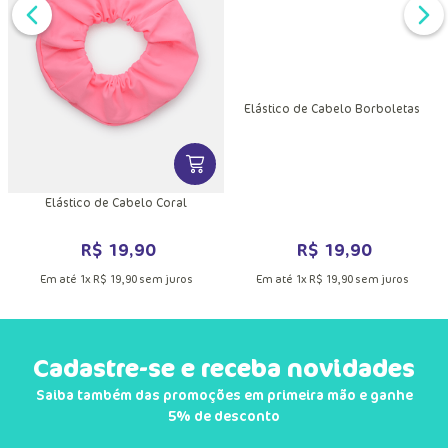
DUTO
MAIS INFORMAÇÕES DO PRODUTO
VER MA
VER MAIS INFORMAÇÕES DO PRODU
Elástico de Cabelo Borboletas
Elástico de Cabelo Coral
R$
19
,
90
R$
19
,
90
Em até
1
x
R$
19
,
90
sem juros
Em até
1
x
R$
19
,
90
sem juros
Cadastre-se e receba novidades
Saiba também das promoções em primeira mão e ganhe