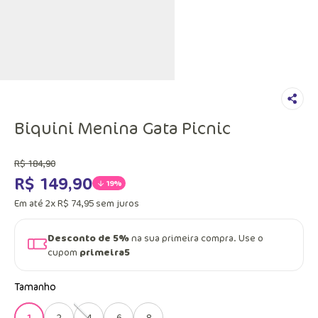
Biquini Menina Gata Picnic
R$
184
,
90
R$
149
,
90
19%
Em até
2
x
R$
74
,
95
sem juros
Desconto de 5%
na sua primeira compra. Use o
cupom
primeira5
Tamanho
1
2
4
6
8