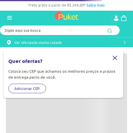
Frete grátis a partir de R$ 249,90*
Saiba mais
Digite aqui sua busca
Ver ofertas
da minha cidade
OOPS!
Quer ofertas?
Coloca seu CEP que achamos os melhores preços e prazos
Não encontramos nenhum resultado
de entrega perto de você.
para "
camisola-manga-curta-
viscolycra-feminina-stitch-
Adicionar CEP
030602956-339
"
O que eu devo fazer?
Verifique os termos digitados.
Tente utilizar uma única palavra.
Utilize termos genéricos na busca.
Tente utilizar sinônimos do termo