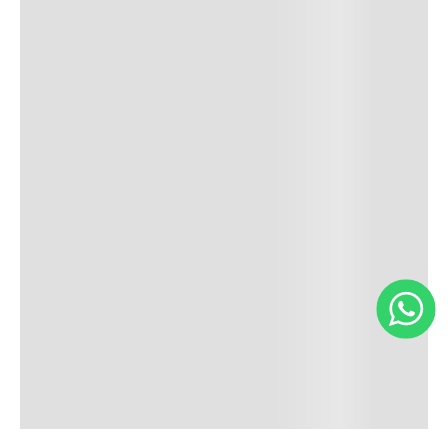
Início
Explorar
Blog
Pechincha
Sua conta