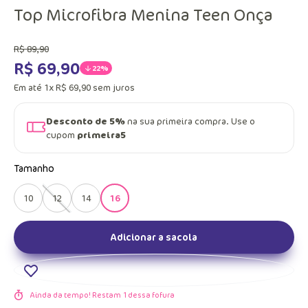
Top Microfibra Menina Teen Onça
R$
89
,
90
R$
69
,
90
22%
Em até
1
x
R$
69
,
90
sem juros
Desconto de 5%
na sua primeira compra. Use o
cupom
primeira5
Tamanho
10
12
14
16
Adicionar a sacola