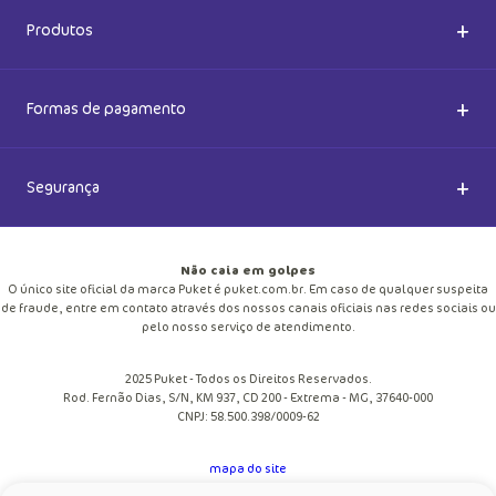
Em até
1
x
R$
59
,
90
sem juros
Em até
1
x
R$
44
,
90
sem juros
Cadastre-se e receba novidades
Saiba também das promoções em primeira mão e ganhe
5% de desconto
Ok
Ao se cadastrar, você concorda com a nossa
Política de Privacidade