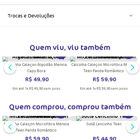
Fabricado no
Brasil
Trocas e Devoluções
Quem viu, viu também
DUTO
MAIS INFORMAÇÕES DO PRODUTO
VER MAIS INFORMAÇÕES DO PRODU
VER MA
Calcinha Caleçon Algodão Menina
Calcinha Caleçon Microfibra Menina