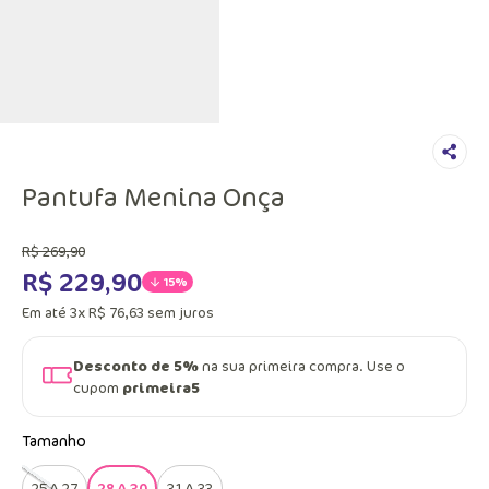
Pantufa Menina Onça
R$
269
,
90
R$
229
,
90
15%
Em até
3
x
R$
76
,
63
sem juros
Desconto de 5%
na sua primeira compra. Use o
cupom
primeira5
Tamanho
25 A 27
28 A 30
31 A 33