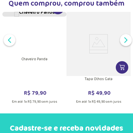
Quem comprou, comprou também
VER MAIS INFORMAÇÕES DO PRODU
Chaveiro Panda
DUTO
MAIS INFORMAÇÕES DO PRODUTO
VER MA
Tapa Olhos Gata
R$
79
,
90
R$
49
,
90
Em até
1
x
R$
79
,
90
sem juros
Em até
1
x
R$
49
,
90
sem juros
Cadastre-se e receba novidades