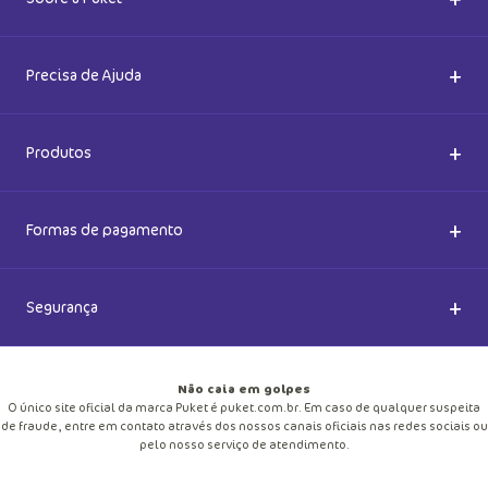
Quem somos
+
Precisa de Ajuda
Nossas Lojas
Dúvidas Frequentes
+
Produtos
Meias do Bem
Cashback Puket
Acessórios
+
Formas de pagamento
Happy Friday 2026
Como comprar
Lingeries
+
Segurança
Seja um Franqueado
Frete e entregas
Meias
Retire na loja
Não caia em golpes
Pagamento
O único site oficial da marca Puket é puket.com.br. Em caso de qualquer suspeita
Moda Praia
de fraude, entre em contato através dos nossos canais oficiais nas redes sociais ou
Cupom de desconto
pelo nosso serviço de atendimento.
Trocas e Devoluções
Pijamas