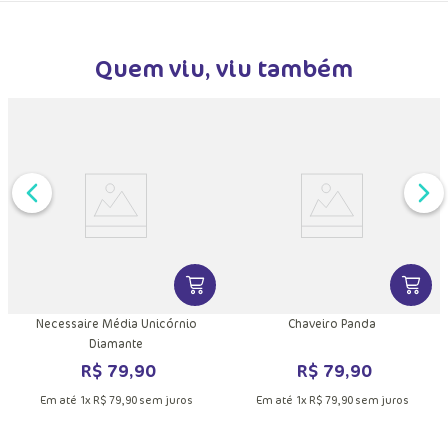
Quem viu, viu também
DUTO
MAIS INFORMAÇÕES DO PRODUTO
VER MAIS INFORMAÇÕES DO PRODU
VER MA
Necessaire Média Unicórnio
Chaveiro Panda
Diamante
R$
79
,
90
R$
79
,
90
Em até
1
x
R$
79
,
90
sem juros
Em até
1
x
R$
79
,
90
sem juros