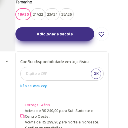
Tamanho
19A20
21A22
23A24
25A26
Adicionar a sacola
Confira disponibilidade em loja física
OK
Não sei meu cep
Entrega Grátis.
Acima de R$ 249,90 para Sul, Sudeste e
Centro Oeste.
Acima de R$ 299,90 para Norte e Nordeste.
Confira as condições