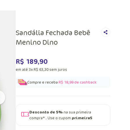
Sandália Fechada Bebê
Menino Dino
R$
189
,
90
em até
3
x
R$
63
,
30
sem juros
Compre e receba
R$ 18,99
de cashback
Desconto de 5%
na sua primeira
compra* . Use o cupom
primeira5