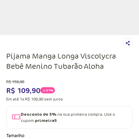
Pijama Manga Longa Viscolycra
Bebê Menino Tubarão Aloha
R$
159
,
90
R$
109
,
90
31%
Em até
1
x
R$
109
,
90
sem juros
Desconto de 5%
na sua primeira compra. Use o
cupom
primeira5
Tamanho