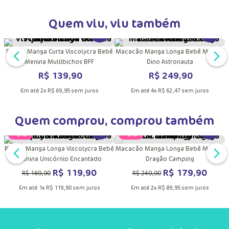
Quem viu, viu também
DUTO
MAIS INFORMAÇÕES DO PRODUTO
VER MAIS INFORMAÇÕES DO PRODU
VER MA
a
Pijama Manga Curta Viscolycra Bebê
Macacão Manga Longa Bebê Menino
Menina Multibichos BFF
Dino Astronauta
R$
139
,
90
R$
249
,
90
Em até
2
x
R$
69
,
95
sem juros
Em até
4
x
R$
62
,
47
sem juros
Quem comprou, comprou também