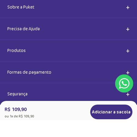
5% de desconto
Ok
Ao se cadastrar, você concorda com a nossa
Política de Privacidade
R$ 109,90
Adicionar a sacola
ou
1
x de
R$ 109,90
+
Sobre a Puket