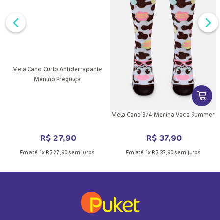
R$
27
,
90
R$
26
,
90
Em até
1
x
R$
27
,
90
sem juros
Em até
1
x
R$
26
,
90
sem juros
Quem comprou, comprou também
DUTO
MAIS INFORMAÇÕES DO PRODUTO
VER MAIS INFORMAÇÕES DO PRODU
VER MA
o
Meia Cano Curto Antiderrapante
Menino Preguiça
Meia Cano 3/4 Menina Vaca Summer