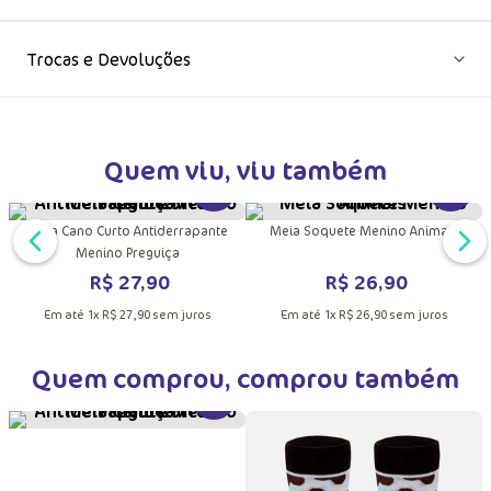
Trocas e Devoluções
Quem viu, viu também
DUTO
MAIS INFORMAÇÕES DO PRODUTO
VER MAIS INFORMAÇÕES DO PRODU
VER MA
e
Meia Cano Curto Antiderrapante
Meia Soquete Menino Animais
Menino Preguiça