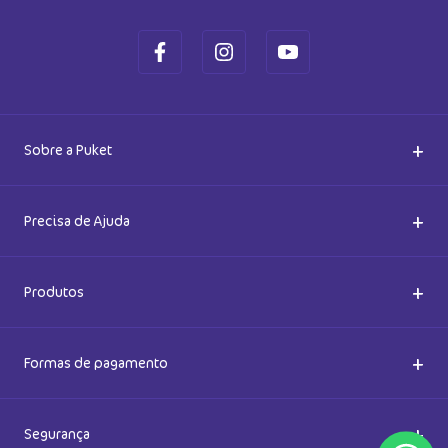
R$
27
,
90
R$
37
,
90
Em até
1
x
R$
27
,
90
sem juros
Em até
1
x
R$
37
,
90
sem juros
Cadastre-se e receba novidades
Saiba também das promoções em primeira mão e ganhe
5% de desconto
Ok
Ao se cadastrar, você concorda com a nossa
Política de Privacidade