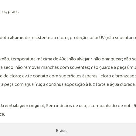
as, praia.
uto altamente resistente ao cloro; proteção solar UV (não substitui 
ão, temperatura máxima de 40c; não alvejar / não branquear; não s
 a seco, não remover manchas com solventes; não guarde a peça úmid
 de cloro; evite contato com superfícies ásperas ; cloro e bronzead
peça com agua fria; a contínua exposição à luz forte e água clorada
 da embalagem original; Sem indícios de uso; acompanhado de nota f
ca.
Brasil