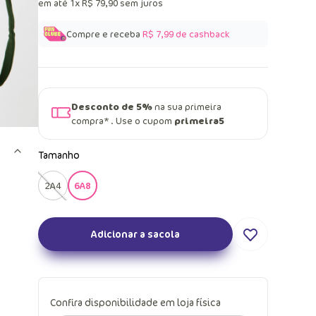
em até
1
x
R$
79
,
90
sem juros
Compre e receba
R$ 7,99
de cashback
Desconto de 5%
na sua primeira
compra* . Use o cupom
primeira5
Tamanho
2A4
6A8
Adicionar a sacola
Confira disponibilidade em loja física