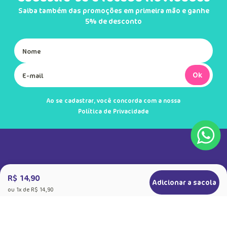
Saiba também das promoções em primeira mão e ganhe
5% de desconto
Ok
Ao se cadastrar, você concorda com a nossa
Política de Privacidade
R$ 14,90
Adicionar a sacola
ou
1
x de
R$ 14,90