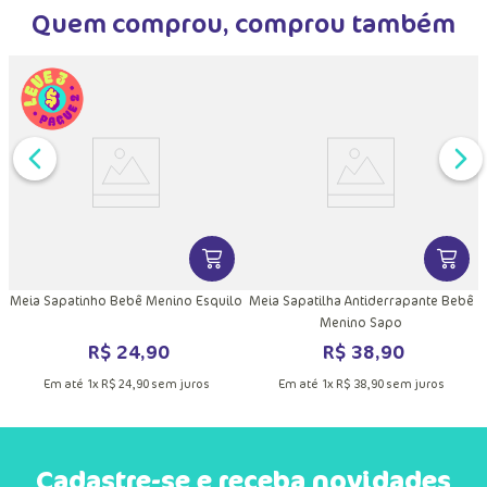
Quem comprou, comprou também
DUTO
MAIS INFORMAÇÕES DO PRODUTO
VER MAIS INFORMAÇÕES DO PRODU
VER MA
e
Meia Sapatinho Bebê Menino Esquilo
Meia Sapatilha Antiderrapante Bebê
Menino Sapo
R$
24
,
90
R$
38
,
90
Em até
1
x
R$
24
,
90
sem juros
Em até
1
x
R$
38
,
90
sem juros
Cadastre-se e receba novidades