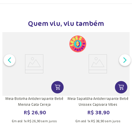
Quem viu, viu também
DUTO
MAIS INFORMAÇÕES DO PRODUTO
VER MAIS INFORMAÇÕES DO PRODU
VER MA
e
Meia Botinha Antiderrapante Bebê
Meia Sapatilha Antiderrapante Bebê
Menina Gata Cereja
Unissex Capivara Vibes
R$
26
,
90
R$
38
,
90
Em até
1
x
R$
26
,
90
sem juros
Em até
1
x
R$
38
,
90
sem juros