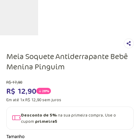
Meia Soquete Antiderrapante Bebê
Menina Pinguim
R$
17
,
90
R$
12
,
90
28%
Em até
1
x
R$
12
,
90
sem juros
Desconto de 5%
na sua primeira compra. Use o
cupom
primeira5
Tamanho