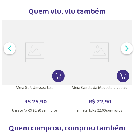
Quem viu, viu também
DUTO
MAIS INFORMAÇÕES DO PRODUTO
VER MAIS INFORMAÇÕES DO PRODU
VER MA
Meia Soft Unissex Lisa
Meia Canelada Masculina Letras
R$
26
,
90
R$
22
,
90
Em até
1
x
R$
26
,
90
sem juros
Em até
1
x
R$
22
,
90
sem juros
Quem comprou, comprou também