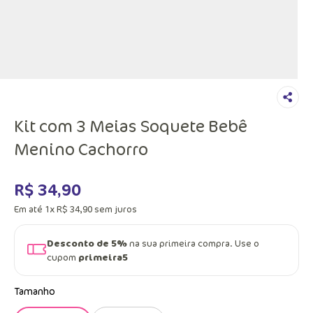
Kit com 3 Meias Soquete Bebê
Menino Cachorro
R$
34
,
90
Em até
1
x
R$
34
,
90
sem juros
Desconto de 5%
na sua primeira compra. Use o
cupom
primeira5
Tamanho