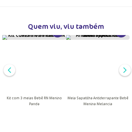
Trocas e Devoluções
Quem viu, viu também
VER MAIS INFORMAÇÕES DO PRODU
VER MA
DUTO
MAIS INFORMAÇÕES DO PRODUTO
Kit com 3 meias Bebê RN Menino
Meia Sapatilha Antiderrapante Bebê