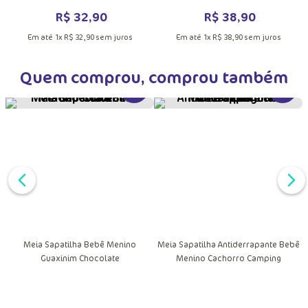
Panda
Menina Melancia
R$
32
,
90
R$
38
,
90
Em até
1
x
R$
32
,
90
sem juros
Em até
1
x
R$
38
,
90
sem juros
Quem comprou, comprou também
DUTO
VER MAIS INFORMAÇÕES DO PRODU
VER MA