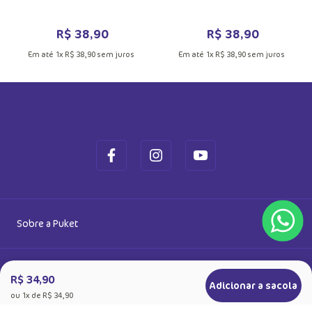
MAIS INFORMAÇÕES DO PRODUTO
Meia Sapatilha Bebê Menino
Meia Sapatilha Antiderrapante Bebê
Guaxinim Chocolate
Menino Cachorro Camping
R$
38
,
90
R$
38
,
90
Em até
1
x
R$
38
,
90
sem juros
Em até
1
x
R$
38
,
90
sem juros
Cadastre-se e receba novidades
Saiba também das promoções em primeira mão e ganhe
5% de desconto
Ok
R$ 34,90
Adicionar a sacola
Ao se cadastrar, você concorda com a nossa
ou
1
x de
R$ 34,90
Política de Privacidade