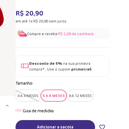
R$
20
,
90
em até
1
x
R$
20
,
90
sem juros
Compre e receba
R$ 2,09
de cashback
Desconto de 5%
na sua primeira
compra* . Use o cupom
primeira5
Tamanho
0 A 4 MESES
5 A 8 MESES
9 A 12 MESES
Adicionar a sacola