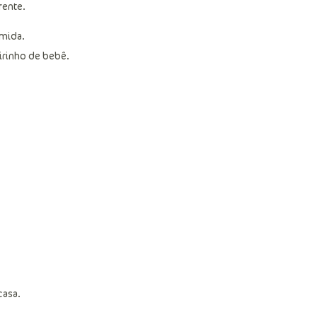
rente.
amida.
irinho de bebê.
casa.