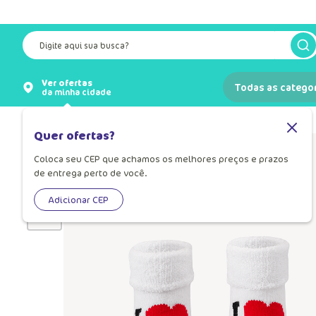
Frete grátis a partir de R$ 249,90*
Vide regiões participant
Digite aqui sua busca?
Ver ofertas
Todas as catego
da minha cidade
Meias
Meia para Bebê
Quer ofertas?
Coloca seu CEP que achamos os melhores preços e prazos
de entrega perto de você.
Adicionar CEP