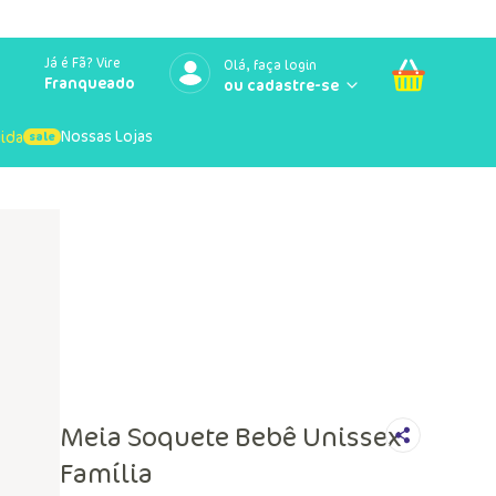
Já é Fã? Vire
Olá, faça login
Franqueado
Nossas Lojas
uida
Meia Soquete Bebê Unissex
Família