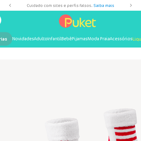
es
Cuidado com sites e perfis falsos.
Saiba mais
Novidades
Adulto
Infantil
Bebê
Pijamas
Moda Praia
Acessórios
rias
Liq