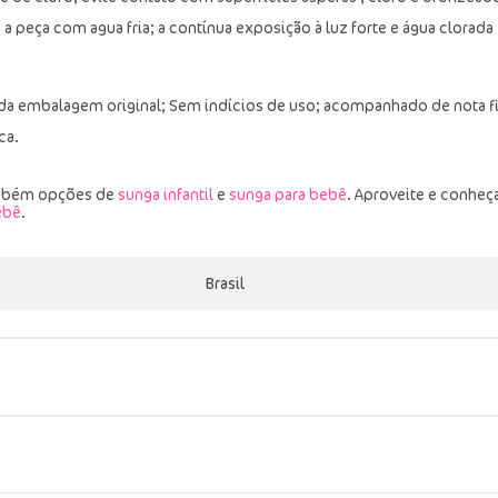
peça com agua fria; a contínua exposição à luz forte e água clorada
 da embalagem original; Sem indícios de uso; acompanhado de nota f
ca.
ambém opções de
sunga infantil
e
sunga para bebê
. Aproveite e conheç
ebê
.
Brasil