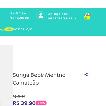
Já é Fã? Vire
Olá, faça login
Franqueado
Nossas Lojas
uida
Sunga Bebê Menino
Camaleão
R$
69
,
90
R$
39
,
90
43%