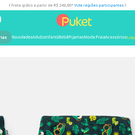
Frete grátis a partir de R$ 249,90*
Vide regiões participantes
Novidades
Adulto
Infantil
Bebê
Pijamas
Moda Praia
Acessórios
rias
Liq