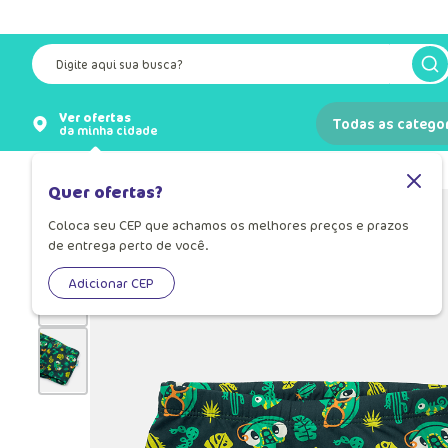
Digite aqui sua busca?
Ver ofertas
Todas as catego
da minha cidade
Moda Praia
Moda Praia para Bebê
Quer ofertas?
Coloca seu CEP que achamos os melhores preços e prazos
de entrega perto de você.
Adicionar CEP