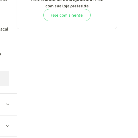
com sua loja preferida
Fale com a gente
iscal
a