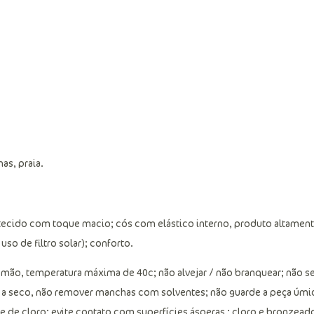
as, praia.
 tecido com toque macio; cós com elástico interno, produto altamen
uso de filtro solar); conforto.
ão, temperatura máxima de 40c; não alvejar / não branquear; não s
 a seco, não remover manchas com solventes; não guarde a peça úmid
 de cloro; evite contato com superfícies ásperas ; cloro e bronzead