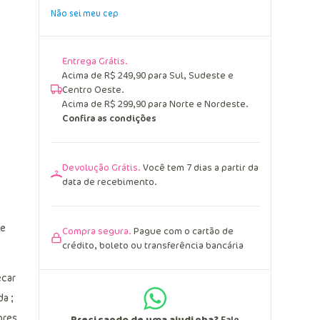
Não sei meu cep
Entrega Grátis.
Acima de R$ 249,90 para Sul, Sudeste e
Centro Oeste.
Acima de R$ 299,90 para Norte e Nordeste.
Confira as condições
Devolução Grátis.
Você tem 7 dias a partir da
data de recebimento.
te
Compra segura.
Pague com o cartão de
crédito, boleto ou transferência bancária
ecar
a ;
ores
Precisando de uma ajudinha?
Fale