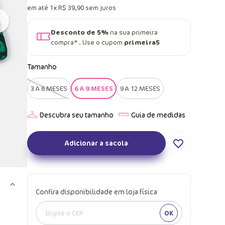
em até
1
x
R$
39
,
90
sem juros
Desconto de 5%
na sua primeira
compra* . Use o cupom
primeira5
Tamanho
3 A 6 MESES
6 A 9 MESES
9 A 12 MESES
Adicionar a sacola
Confira disponibilidade em loja física
OK