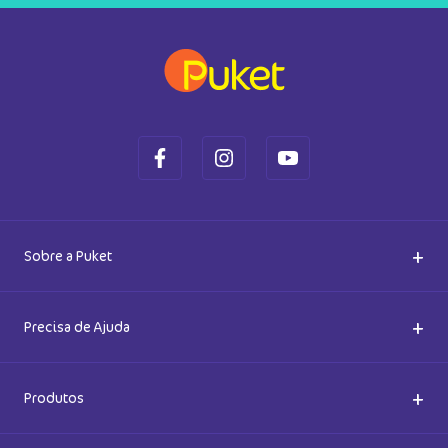
a
Meia Cano 3/4 Menino Dino
Meia Soquete Menino Tigre Lucha
Astronauta
R$
37
,
90
R$
26
,
90
Em até
1
x
R$
37
,
90
sem juros
Em até
1
x
R$
26
,
90
sem juros
Cadastre-se e receba novidades
Saiba também das promoções em primeira mão e ganhe
5% de desconto
Ok
Ao se cadastrar, você concorda com a nossa
Política de Privacidade