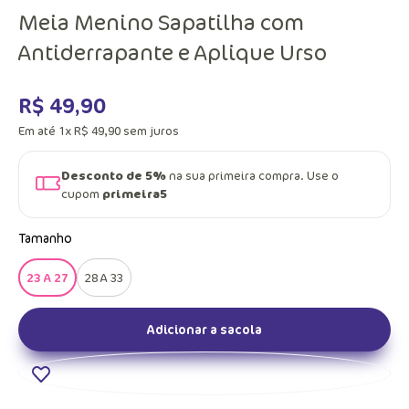
Meia Menino Sapatilha com
Antiderrapante e Aplique Urso
R$
49
,
90
Em até
1
x
R$
49
,
90
sem juros
Desconto de 5%
na sua primeira compra. Use o
cupom
primeira5
Tamanho
23 A 27
28 A 33
Adicionar a sacola