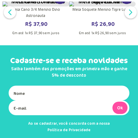
DUTO
MAIS INFORMAÇÕES DO PRODUTO
VER MAIS INFORMAÇÕES DO PRODU
VER MA
o
Meia Cano 3/4 Antiderrapante
Meia Cano 3/4 Menino Dino
Menina Raposa Confeiteira
Astronauta
R$
37
,
90
R$
37
,
90
Em até
1
x
R$
37
,
90
sem juros
Em até
1
x
R$
37
,
90
sem juros
Quem comprou, comprou também
DUTO
MAIS INFORMAÇÕES DO PRODUTO
VER MAIS INFORMAÇÕES DO PRODU
VER MA