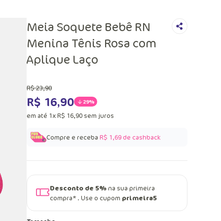
Meia Soquete Bebê RN
Menina Tênis Rosa com
Aplique Laço
R$
23
,
90
R$
16
,
90
29%
em até
1
x
R$
16
,
90
sem juros
Compre e receba
R$ 1,69
de cashback
Desconto de 5%
na sua primeira
compra* . Use o cupom
primeira5