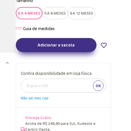
Tamanho
0 A 4 MESES
5 A 8 MESES
9 A 12 MESES
Adicionar a sacola
Confira disponibilidade em loja física
OK
Não sei meu cep
Entrega Grátis.
Acima de R$ 249,90 para Sul, Sudeste e
Centro Oeste.