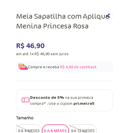
Meia Sapatilha com Aplique
Menina Princesa Rosa
R$
46
,
90
em até
1
x
R$
46
,
90
sem juros
Compre e receba
R$ 4,69
de cashback
Desconto de 5%
na sua primeira
compra* . Use o cupom
primeira5
Tamanho
0 A 4 MESES
5 A 8 MESES
9 A 12 MESES