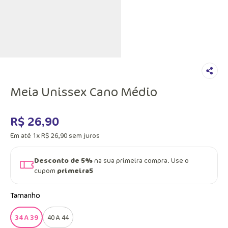
Meia Unissex Cano Médio
R$
26
,
90
Em até
1
x
R$
26
,
90
sem juros
Desconto de 5%
na sua primeira compra. Use o
cupom
primeira5
Tamanho
34 A 39
40 A 44