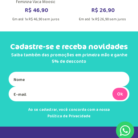
Feminina Vaca Moosic
R$
46
,
90
R$
26
,
90
Em até
1
x
R$
46
,
90
sem juros
Em até
1
x
R$
26
,
90
sem juros
Cadastre-se e receba novidades
Saiba também das promoções em primeira mão e ganhe
5% de desconto
Ok
Ao se cadastrar, você concorda com a nossa
Política de Privacidade