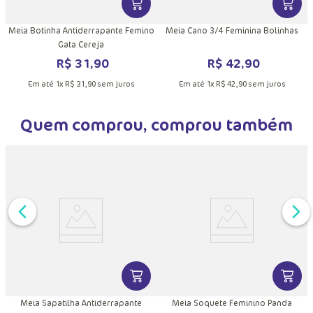
DUTO
MAIS INFORMAÇÕES DO PRODUTO
VER MAIS INFORMAÇÕES DO PRODU
VER MA
a
Meia Botinha Antiderrapante Femino
Meia Cano 3/4 Feminina Bolinhas
Gata Cereja
R$
31
,
90
R$
42
,
90
Em até
1
x
R$
31
,
90
sem juros
Em até
1
x
R$
42
,
90
sem juros
Quem comprou, comprou também
K
DUTO
MAIS INFORMAÇÕES DO PRODUTO
VER MAIS INFORMAÇÕES DO PRODU
VER MA
Meia Sapatilha Antiderrapante
Meia Soquete Feminino Panda