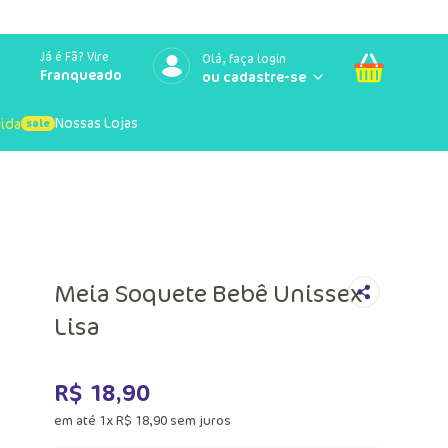
Já é Fã? Vire
Olá, faça login
Franqueado
Nossas Lojas
uida
Meia Soquete Bebê Unissex
Lisa
R$
18
,
90
em até
1
x
R$
18
,
90
sem juros