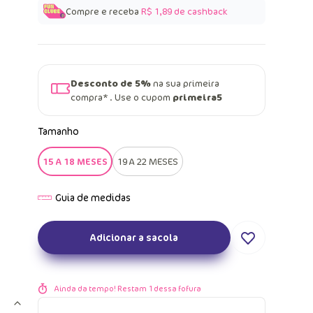
Compre e receba
R$ 1,89
de cashback
Desconto de 5%
na sua primeira
compra* . Use o cupom
primeira5
Tamanho
15 A 18 MESES
19 A 22 MESES
Adicionar a sacola
Ainda da tempo! Restam
1
dessa fofura