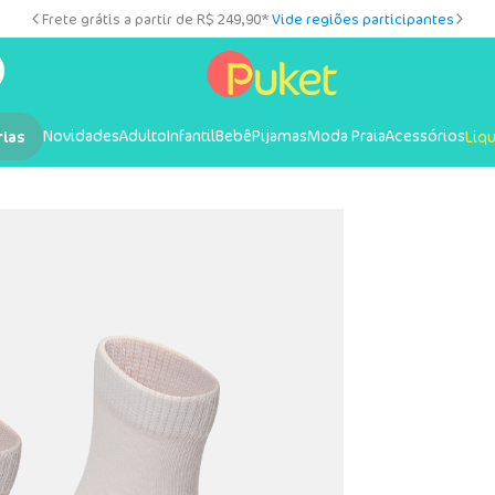
Frete grátis a partir de R$ 249,90*
Vide regiões participantes
Novidades
Adulto
Infantil
Bebê
Pijamas
Moda Praia
Acessórios
rias
Liq