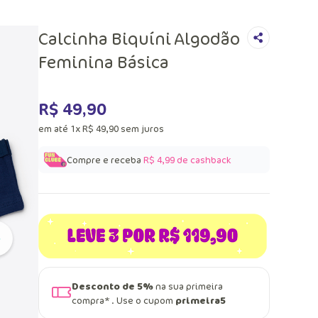
Calcinha Biquíni Algodão
Feminina Básica
R$
49
,
90
em até
1
x
R$
49
,
90
sem juros
Compre e receba
R$ 4,99
de cashback
Desconto de 5%
na sua primeira
compra* . Use o cupom
primeira5