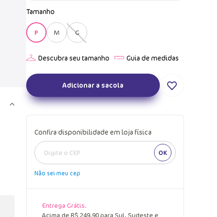
Tamanho
P
M
G
Adicionar a sacola
Confira disponibilidade em loja física
OK
Não sei meu cep
Entrega Grátis.
Acima de R$ 249,90 para Sul, Sudeste e