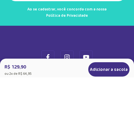
Ao se cadastrar, você concorda com a nossa
Política de Privacidade
R$ 129,90
Adicionar a sacola
ou
2
x de
R$ 64,95
+
Sobre a Puket
Quem somos
+
Precisa de Ajuda
Nossas Lojas
Dúvidas Frequentes
+
Produtos