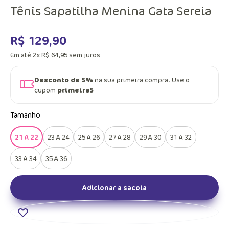
Tênis Sapatilha Menina Gata Sereia
R$
129
,
90
Em até
2
x
R$
64
,
95
sem juros
Desconto de 5%
na sua primeira compra. Use o
cupom
primeira5
Tamanho
21 A 22
23 A 24
25 A 26
27 A 28
29 A 30
31 A 32
33 A 34
35 A 36
Adicionar a sacola