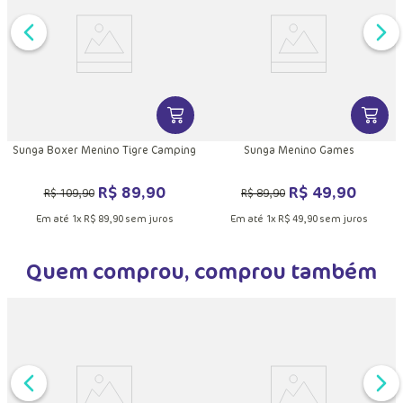
DUTO
VER MAIS INFORMAÇÕES DO PRODU
VER MA
Sunga Boxer Menino Tigre Camping
Sunga Menino Games
R$
89
,
90
R$
49
,
90
R$
109
,
90
R$
89
,
90
Em até
1
x
R$
89
,
90
sem juros
Em até
1
x
R$
49
,
90
sem juros
Quem comprou, comprou também