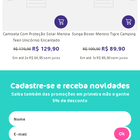
DUTO
MAIS INFORMAÇÕES DO PRODUTO
VER MAIS INFORMAÇÕES DO PRODU
VER MA
Camiseta Com Proteção Solar Menina
Sunga Boxer Menino Tigre Camping
Teen Unicórnio Encantado
R$
129
,
90
R$
89
,
90
R$
179
,
90
R$
109
,
90
Em até
2
x
R$
64
,
95
sem juros
Em até
1
x
R$
89
,
90
sem juros
Cadastre-se e receba novidades
Saiba também das promoções em primeira mão e ganhe
5% de desconto
Ok