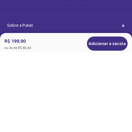
Ao se cadastrar, você concorda com a nossa
Política de Privacidade
R$ 199,90
Adicionar a sacola
ou
3
x de
R$ 66,63
+
Sobre a Puket
Quem somos
+
Precisa de Ajuda
Nossas Lojas
Dúvidas Frequentes
+
Produtos