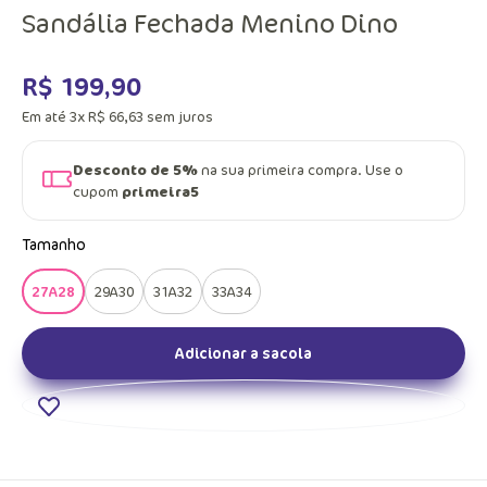
Sandália Fechada Menino Dino
R$
199
,
90
Em até
3
x
R$
66
,
63
sem juros
Desconto de 5%
na sua primeira compra. Use o
cupom
primeira5
Tamanho
27A28
29A30
31A32
33A34
Adicionar a sacola