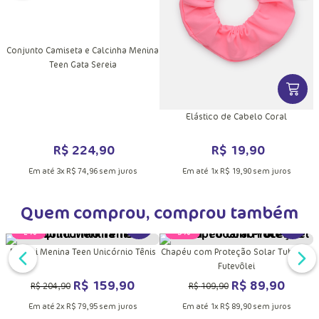
DUTO
MAIS INFORMAÇÕES DO PRODUTO
VER MAIS INFORMAÇÕES DO PRODU
VER MA
Conjunto Camiseta e Calcinha Menina
Teen Gata Sereia
Elástico de Cabelo Coral
R$
224
,
90
R$
19
,
90
Em até
3
x
R$
74
,
96
sem juros
Em até
1
x
R$
19
,
90
sem juros
Quem comprou, comprou também