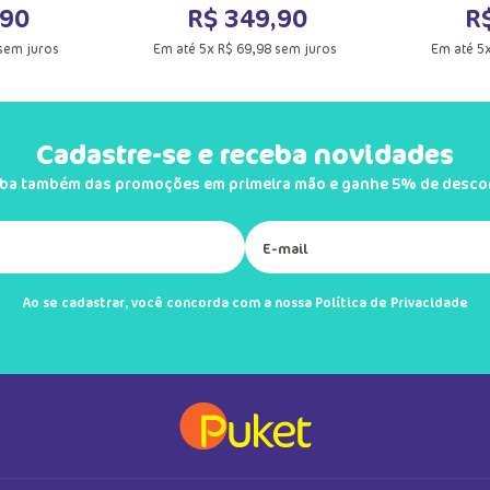
90
R$
349
,
90
R
sem juros
Em até
5
x
R$
69
,
98
sem juros
Em até
5
Cadastre-se e receba novidades
iba também das promoções em primeira mão e ganhe 5% de desco
M
G
UN
acola
Adicionar a sacola
Adic
Ao se cadastrar, você concorda com a nossa
Política de Privacidade