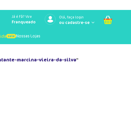
Já é Fã? Vire
Olá, faça login
Franqueado
Nossas Lojas
uida
tante-marcina-vieira-da-silva
"