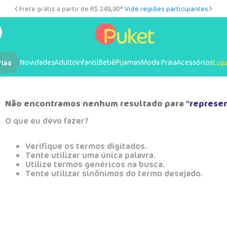
Frete grátis a partir de R$ 249,90*
Vide regiões participantes
Novidades
Adulto
Infantil
Bebê
Pijamas
Moda Praia
Acessórios
rias
Liq
Não encontramos nenhum resultado para "
represen
O que eu devo fazer?
Verifique os termos digitados.
Tente utilizar uma única palavra.
Utilize termos genéricos na busca.
Tente utilizar sinônimos do termo desejado.