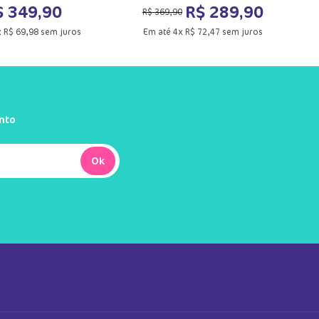
$
349
,
90
R$
289
,
90
R$
369
,
90
x
R$
69
,
98
sem juros
Em até
4
x
R$
72
,
47
sem juros
nto
UN
PP
P
G
GG
Ok
ionar a sacola
Adicionar a sacola