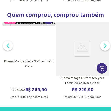
Em até
4
x
R$
67
,
47
sem juros
Em até
2
x
R$
89
,
95
sem juros
Quem comprou, comprou também
VER MAIS INFORMAÇÕES DO PRODU
-
25%
Pijama Manga Longa Soft Feminino
Onça
DUTO
MAIS INFORMAÇÕES DO PRODUTO
VER MA
no
Pijama Manga Curta Viscolycra
Feminino Capivara Vibes
R$
269
,
90
R$
229
,
90
R$
359
,
90
Em até
4
x
R$
67
,
47
sem juros
Em até
3
x
R$
76
,
63
sem juros