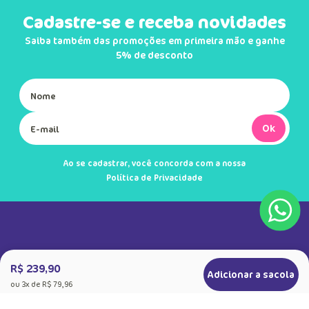
Cadastre-se e receba novidades
Saiba também das promoções em primeira mão e ganhe
5% de desconto
Ok
Ao se cadastrar, você concorda com a nossa
Política de Privacidade
R$ 239,90
Adicionar a sacola
ou
3
x de
R$ 79,96