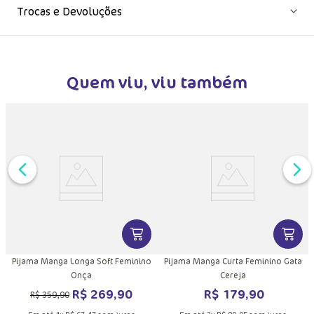
Trocas e Devoluções
Quem viu, viu também
DUTO
MAIS INFORMAÇÕES DO PRODUTO
VER MAIS INFORMAÇÕES DO PRODU
VER MA
Pijama Manga Longa Soft Feminino
Pijama Manga Curta Feminino Gata
Onça
Cereja
R$
269
,
90
R$
179
,
90
R$
359
,
90