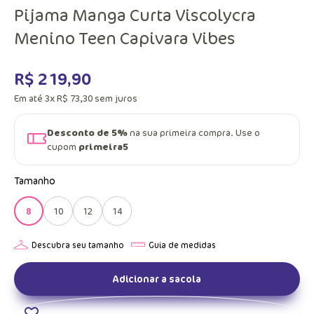
Pijama Manga Curta Viscolycra
Menino Teen Capivara Vibes
R$
219
,
90
Em até
3
x
R$
73
,
30
sem juros
Desconto de 5%
na sua primeira compra. Use o
cupom
primeira5
Tamanho
8
10
12
14
Adicionar a sacola