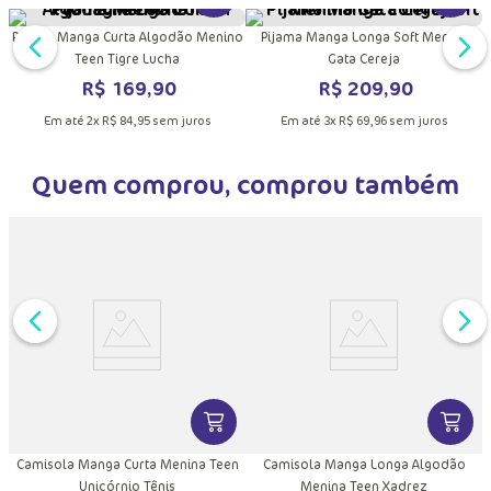
DUTO
MAIS INFORMAÇÕES DO PRODUTO
VER MAIS INFORMAÇÕES DO PRODU
VER MA
a
Pijama Manga Curta Algodão Menino
Pijama Manga Longa Soft Menina
Teen Tigre Lucha
Gata Cereja
R$
169
,
90
R$
209
,
90
Em até
2
x
R$
84
,
95
sem juros
Em até
3
x
R$
69
,
96
sem juros
Quem comprou, comprou também