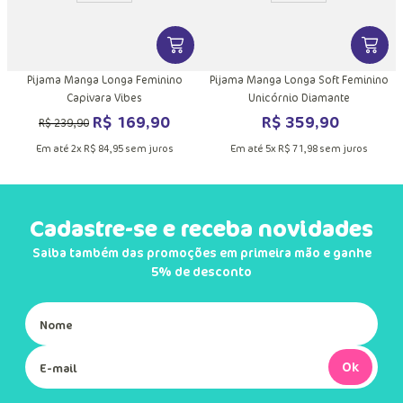
DUTO
MAIS INFORMAÇÕES DO PRODUTO
VER MAIS INFORMAÇÕES DO PRODU
VER MA
ft
Pijama Manga Longa Feminino
Pijama Manga Longa Soft Feminino
o
Capivara Vibes
Unicórnio Diamante
R$
169
,
90
R$
359
,
90
R$
239
,
90
Em até
2
x
R$
84
,
95
sem juros
Em até
5
x
R$
71
,
98
sem juros
Cadastre-se e receba novidades
Saiba também das promoções em primeira mão e ganhe
5% de desconto
Ok