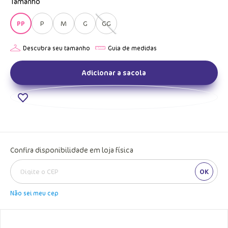
Tamanho
PP
P
M
G
GG
Adicionar a sacola
Confira disponibilidade em loja física
OK
Não sei meu cep