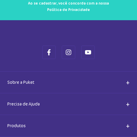
Ao se cadastrar, você concorda com a nossa
Política de Privacidade
+
Sobre a Puket
Quem somos
+
Precisa de Ajuda
Nossas Lojas
Dúvidas Frequentes
+
Produtos