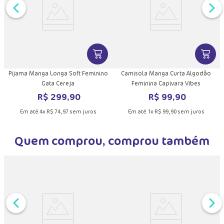
M
DUTO
MAIS INFORMAÇÕES DO PRODUTO
VER MAIS INFORMAÇÕES DO PRODU
VER MA
Pijama Manga Longa Soft Feminino
Camisola Manga Curta Algodão
Gata Cereja
Feminina Capivara Vibes
R$
299
,
90
R$
99
,
90
Em até
4
x
R$
74
,
97
sem juros
Em até
1
x
R$
99
,
90
sem juros
Quem comprou, comprou também