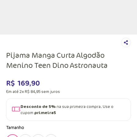
Pijama Manga Curta Algodão
Menino Teen Dino Astronauta
R$
169
,
90
Em até
2
x
R$
84
,
95
sem juros
Desconto de 5%
na sua primeira compra. Use o
cupom
primeira5
Tamanho