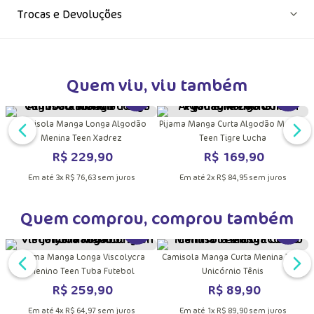
Trocas e Devoluções
Quem viu, viu também
DUTO
MAIS INFORMAÇÕES DO PRODUTO
VER MAIS INFORMAÇÕES DO PRODU
VER MA
Camisola Manga Longa Algodão
Pijama Manga Curta Algodão Menino
Menina Teen Xadrez
Teen Tigre Lucha