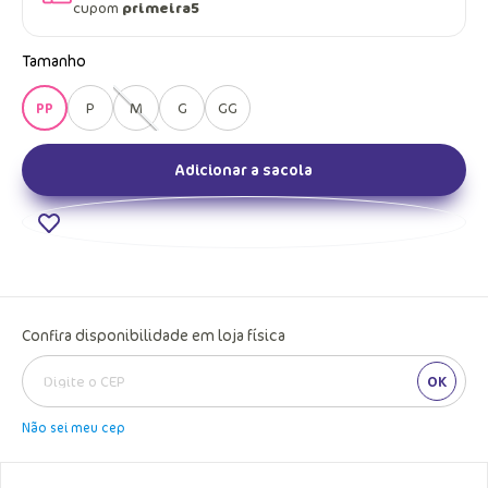
cupom
primeira5
Tamanho
PP
P
M
G
GG
Adicionar a sacola
Confira disponibilidade em loja física
OK
Não sei meu cep