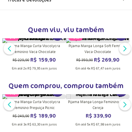
Quem viu, viu também
DUTO
MAIS INFORMAÇÕES DO PRODUTO
VER MAIS INFORMAÇÕES DO PRODU
VER MA
Pijama Manga Curta Viscolycra
Pijama Manga Longa Soft Feminino
Feminino Vaca Chocolate
Vaca Chocolate
R$
159
,
90
R$
269
,
90
R$
229
,
90
R$
359
,
90
Em até
2
x
R$
79
,
95
sem juros
Em até
4
x
R$
67
,
47
sem juros