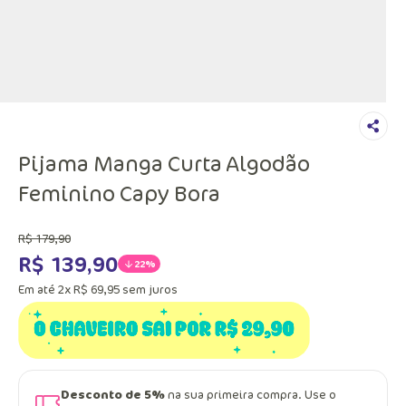
Pijama Manga Curta Algodão
Feminino Capy Bora
R$
179
,
90
R$
139
,
90
22%
Em até
2
x
R$
69
,
95
sem juros
Desconto de 5%
na sua primeira compra. Use o