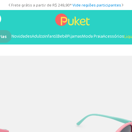
Frete grátis a partir de R$ 249,90*
Vide regiões participantes
Novidades
Adulto
Infantil
Bebê
Pijamas
Moda Praia
Acessórios
rias
Liq