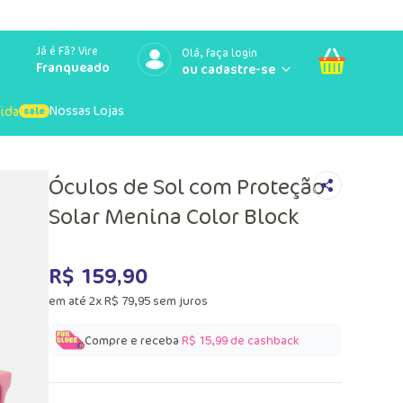
Já é Fã? Vire
Olá, faça login
Franqueado
Nossas Lojas
uida
Óculos de Sol com Proteção
Solar Menina Color Block
R$
159
,
90
em até
2
x
R$
79
,
95
sem juros
Compre e receba
R$ 15,99
de cashback