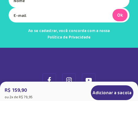
Ok
Ao se cadastrar, você concorda com a nossa
Política de Privacidade
R$ 159,90
Adicionar a sacola
ou
2
x de
R$ 79,95
+
Sobre a Puket
Quem somos
+
Precisa de Ajuda