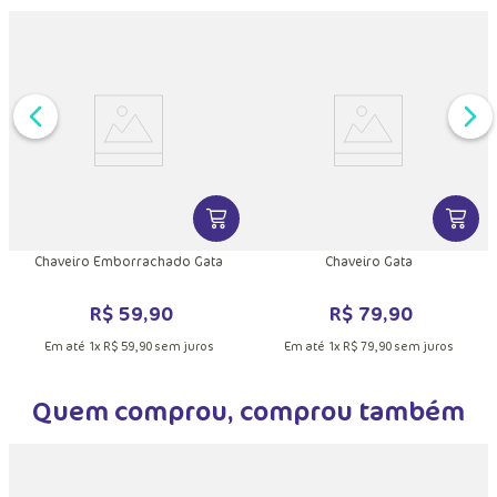
DUTO
MAIS INFORMAÇÕES DO PRODUTO
VER MAIS INFORMAÇÕES DO PRODU
VER MA
Chaveiro Emborrachado Gata
Chaveiro Gata
R$
59
,
90
R$
79
,
90
Em até
1
x
R$
59
,
90
sem juros
Em até
1
x
R$
79
,
90
sem juros
Quem comprou, comprou também