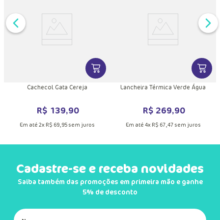
DUTO
MAIS INFORMAÇÕES DO PRODUTO
VER MAIS INFORMAÇÕES DO PRODU
VER MA
o
Cachecol Gata Cereja
Lancheira Térmica Verde Água
R$
139
,
90
R$
269
,
90
Em até
2
x
R$
69
,
95
sem juros
Em até
4
x
R$
67
,
47
sem juros
Cadastre-se e receba novidades
Saiba também das promoções em primeira mão e ganhe
5% de desconto