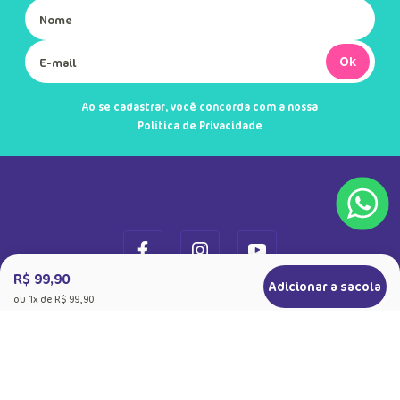
Ok
Ao se cadastrar, você concorda com a nossa
Política de Privacidade
R$ 99,90
Adicionar a sacola
ou
1
x de
R$ 99,90
+
Sobre a Puket
Quem somos