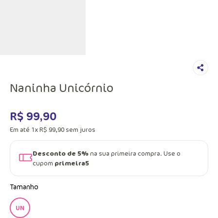
Naninha Unicórnio
R$
99
,
90
Em até
1
x
R$
99
,
90
sem juros
Desconto de 5%
na sua primeira compra. Use o
cupom
primeira5
Tamanho
UN