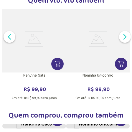
DUTO
MAIS INFORMAÇÕES DO PRODUTO
VER MAIS INFORMAÇÕES DO PRODU
VER MA
Naninha Gata
Naninha Unicórnio
R$
99
,
90
R$
99
,
90
Em até
1
x
R$
99
,
90
sem juros
Em até
1
x
R$
99
,
90
sem juros
Quem comprou, comprou também
VER MAIS INFORMAÇÕES DO PRODU
VER MA