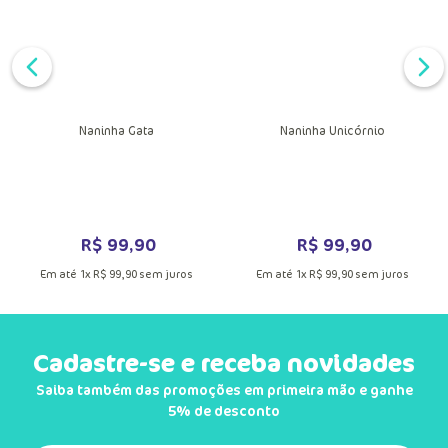
Naninha Gata
Naninha Unicórnio
DUTO
MAIS INFORMAÇÕES DO PRODUTO
R$
99
,
90
R$
99
,
90
Em até
1
x
R$
99
,
90
sem juros
Em até
1
x
R$
99
,
90
sem juros
Cadastre-se e receba novidades
Saiba também das promoções em primeira mão e ganhe
5% de desconto