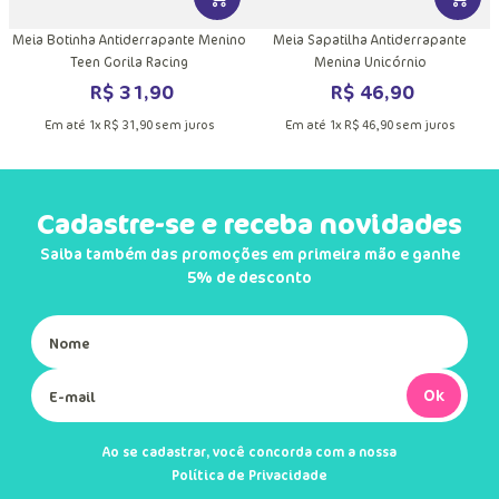
DUTO
MAIS INFORMAÇÕES DO PRODUTO
VER MAIS INFORMAÇÕES DO PRODU
VER MA
Meia Botinha Antiderrapante Menino
Meia Sapatilha Antiderrapante
Teen Gorila Racing
Menina Unicórnio
R$
31
,
90
R$
46
,
90
Em até
1
x
R$
31
,
90
sem juros
Em até
1
x
R$
46
,
90
sem juros
Cadastre-se e receba novidades
Saiba também das promoções em primeira mão e ganhe
5% de desconto
Ok
Ao se cadastrar, você concorda com a nossa
Política de Privacidade