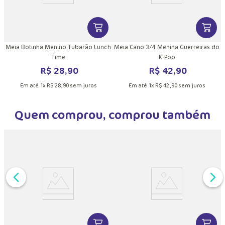
DUTO
MAIS INFORMAÇÕES DO PRODUTO
VER MAIS INFORMAÇÕES DO PRODU
VER MA
Meia Botinha Menino Tubarão Lunch
Meia Cano 3/4 Menina Guerreiras do
Time
K-Pop
R$
28
,
90
R$
42
,
90
Em até
1
x
R$
28
,
90
sem juros
Em até
1
x
R$
42
,
90
sem juros
Quem comprou, comprou também