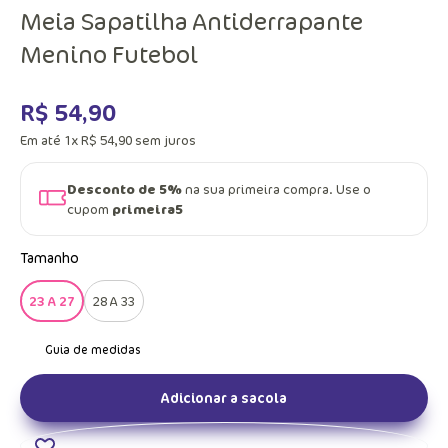
Meia Sapatilha Antiderrapante
Menino Futebol
R$
54
,
90
Em até
1
x
R$
54
,
90
sem juros
Desconto de 5%
na sua primeira compra. Use o
cupom
primeira5
Tamanho
23 A 27
28 A 33
Adicionar a sacola