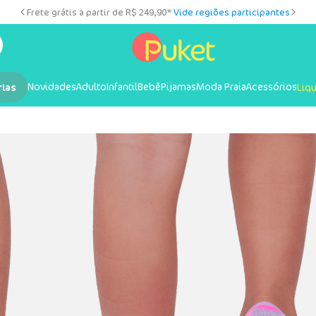
Frete grátis a partir de R$ 249,90*
Vide regiões participantes
Novidades
Adulto
Infantil
Bebê
Pijamas
Moda Praia
Acessórios
rias
Liq