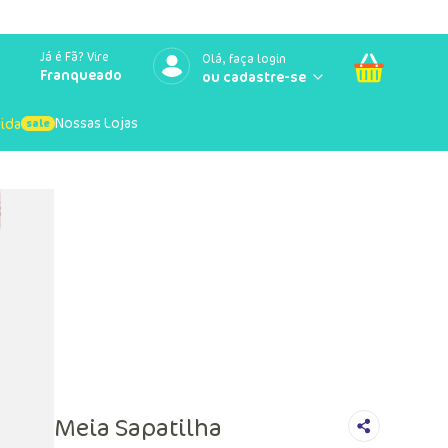
Já é Fã? Vire
Olá, faça login
Franqueado
Nossas Lojas
uida
Meia Sapatilha