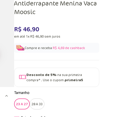
Antiderrapante Menina Vaca
Moosic
R$
46
,
90
em até
1
x
R$
46
,
90
sem juros
Compre e receba
R$ 4,69
de cashback
Desconto de 5%
na sua primeira
compra* . Use o cupom
primeira5
Tamanho
23 A 27
28 A 33